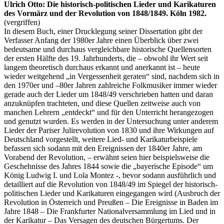
Ulrich Otto: Die historisch-politischen Lieder und Karikaturen
des Vormärz und der Revolution von 1848/1849. Köln 1982.
(vergriffen)
In diesem Buch, einer Drucklegung seiner Dissertation gibt der
Verfasser Anfang der 1980er Jahre einen Überblick über zwei
bedeutsame und durchaus vergleichbare historische Quellensorten
der ersten Hälfte des 19. Jahrhunderts, die – obwohl ihr Wert seit
langem theoretisch durchaus erkannt und anerkannt ist – heute
wieder weitgehend „in Vergessenheit geraten“ sind, nachdem sich in
den 1970er und –80er Jahren zahlreiche Folkmusiker immer wieder
gerade auch der Lieder um 1848/49 verschrieben hatten und daran
anzuknüpfen trachteten, und diese Quellen zeitweise auch von
manchen Lehrern „entdeckt“ und für den Unterricht herangezogen
und genutzt wurden. Es werden in der Untersuchung unter anderem
Lieder der Pariser Julirevolution von 1830 und ihre Wirkungen auf
Deutschland vorgestellt, weitere Lied- und Karikaturbeispiele
befassen sich sodann mit den Ereignissen der 1840er Jahre, am
Vorabend der Revolution, – erwähnt seien hier beispielsweise die
Geschehnisse des Jahres 1844 sowie die „bayerische Episode“ um
König Ludwig I. und Lola Montez -, bevor sodann ausführlich und
detailliert auf die Revolution von 1848/49 im Spiegel der historisch-
politischen Lieder und Karikaturen eingegangen wird (Ausbruch der
Revolution in Österreich und Preußen – Die Ereignisse in Baden im
Jahre 1848 – Die Frankfurter Nationalversammlung im Lied und in
der Karikatur – Das Versagen des deutschen Bürgertums. Der